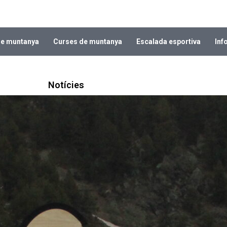
de muntanya
Curses de muntanya
Escalada esportiva
Inf
Notícies