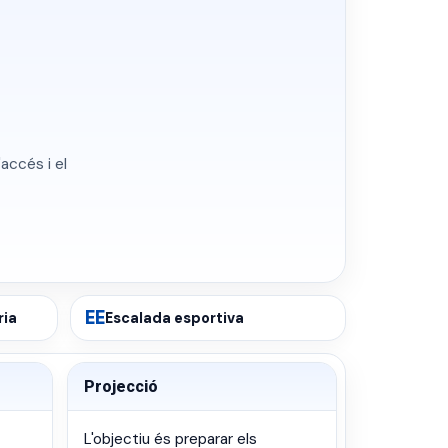
accés i el
EE
ria
Escalada esportiva
Projecció
L'objectiu és preparar els