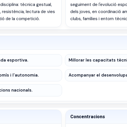
 disciplina: tècnica gestual,
seguiment de l'evolució espo
, resistència, lectura de vies
dels joves, en coordinació a
tió de la competició.
clubs, famílies i entorn tècnic
ada esportiva.
Millorar les capacitats tècn
omís i l'autonomia.
Acompanyar el desenvolupam
cions nacionals.
Concentracions