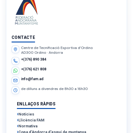
CONTACTE
Centre de Tecnificació Esportiva d’Ordino
AD300 Ordino · Andorra
+(376) 890 384
+(376) 621 808
info@fam.ad
de dilluns a divendres de 8h30 a 16h30
ENLLAÇOS RÀPIDS
Notícies
Llicència FAM
Normativa
Copa d'Andorra d'esquí de muntanya