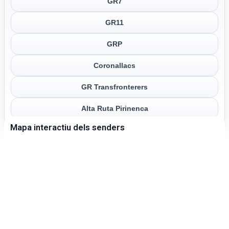
GR7
GR11
GRP
Coronallacs
GR Transfronterers
Alta Ruta Pirinenca
Mapa interactiu dels senders