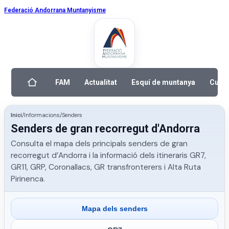
Federació Andorrana Muntanyisme
FAM
Actualitat
Esquí de muntanya
Curse
/
Informacions
/
Senders
Inici
Senders de gran recorregut d'Andorra
Consulta el mapa dels principals senders de gran
recorregut d’Andorra i la informació dels itineraris GR7,
GR11, GRP, Coronallacs, GR transfronterers i Alta Ruta
Pirinenca.
Mapa dels senders