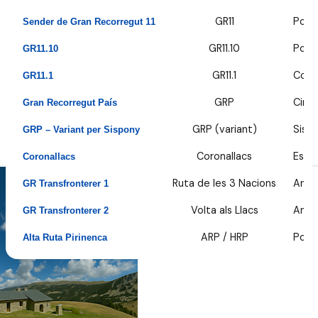
GR11
Port 
Sender de Gran Recorregut 11
GR11.10
Port
GR11.10
GR11.1
Comap
GR11.1
GRP
Circu
Gran Recorregut País
GRP (variant)
Sisp
GRP – Variant per Sispony
Coronallacs
Esca
Coronallacs
Ruta de les 3 Nacions
Ando
GR Transfronterer 1
Volta als Llacs
Andor
GR Transfronterer 2
ARP / HRP
Port 
Alta Ruta Pirinenca