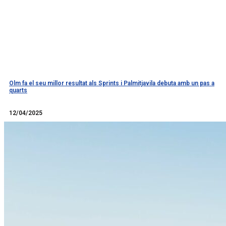
Olm fa el seu millor resultat als Sprints i Palmitjavila debuta amb un pas a
quarts
Llegir més
12/04/2025