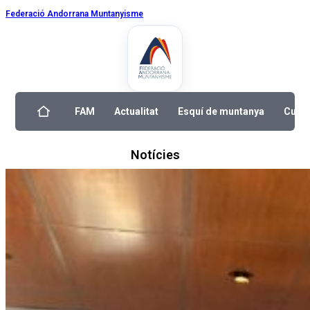
Federació Andorrana Muntanyisme
FAM
Actualitat
Esquí de muntanya
Curse
Notícies