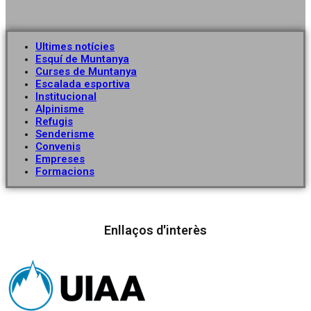
Ultimes notícies
Esquí de Muntanya
Curses de Muntanya
Escalada esportiva
Institucional
Alpinisme
Refugis
Senderisme
Convenis
Empreses
Formacions
Enllaços d'interès