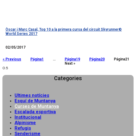
Òscar i Marc Casal, Top 10 a la primera cursa del circuit Skyrunner©
World Series 2017
Llegir més
02/05/2017
« Previous
Página
1
…
Página
19
Página
20
Página
21
Next »
Categories
Ultimes notícies
Esquí de Muntanya
Curses de Muntanya
Escalada esportiva
Institucional
Alpinisme
Refugis
Senderisme