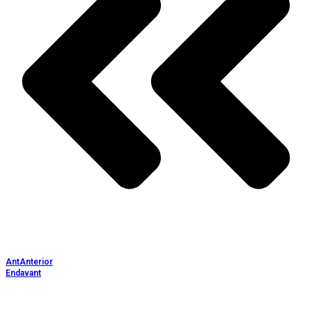
Ant
Anterior
Endavant