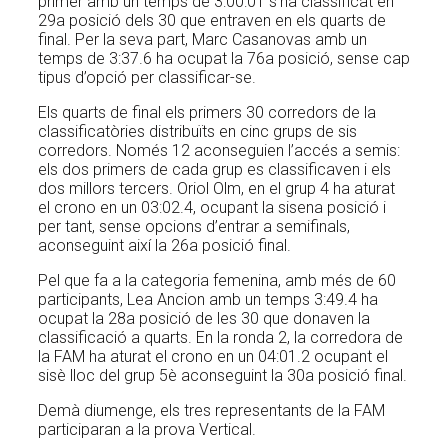
primer amb un temps de 3:00:01 s’ha classificat en
29a posició dels 30 que entraven en els quarts de
final. Per la seva part, Marc Casanovas amb un
temps de 3:37.6 ha ocupat la 76a posició, sense cap
tipus d’opció per classificar-se.
Els quarts de final els primers 30 corredors de la
classificatòries distribuïts en cinc grups de sis
corredors. Només 12 aconseguien l’accés a semis:
els dos primers de cada grup es classificaven i els
dos millors tercers. Oriol Olm, en el grup 4 ha aturat
el crono en un 03:02.4, ocupant la sisena posició i
per tant, sense opcions d’entrar a semifinals,
aconseguint així la 26a posició final.
Pel que fa a la categoria femenina, amb més de 60
participants, Lea Ancion amb un temps 3:49.4 ha
ocupat la 28a posició de les 30 que donaven la
classificació a quarts. En la ronda 2, la corredora de
la FAM ha aturat el crono en un 04:01.2 ocupant el
sisè lloc del grup 5è aconseguint la 30a posició final.
Demà diumenge, els tres representants de la FAM
participaran a la prova Vertical.