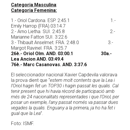
Categoria Masculina
:
Categoria Femenina:
1.- Oriol Cardona. ESP. 2:45.1 1.-
Emily Harrop (FRA).03:14.7
2.- Arno Lietha. SUI. 2:45.8 2.-
Marianne Fatton SUI. 3:22.6
3.- Thibault Anselmet. FRA. 2:48.0 3.-
Margot Ravinel. FRA. 3:25.7
26è.- Oriol Olm. AND. 03:00.1 30a.-
Lea Ancion AND. 03:49.4
76è.- Marc Casanovas. AND. 3:37.6
El seleccionador nacional Xavier Capdevila valorava
la prova dient que “
estem molt contents que la Lea i
l’Oriol hagin fet un TOP30 i hagin passat les qualis. Cal
tenir present que hi havia rècord de participació amb
més de 24 nacionalitats representades i que l’Oriol, per
posar un exemple, l’any passat només va passar dues
vegades la qualis. Enguany a la primera, ja ho ha fet i
gual que la Lea
”.
Foto: ISMF.